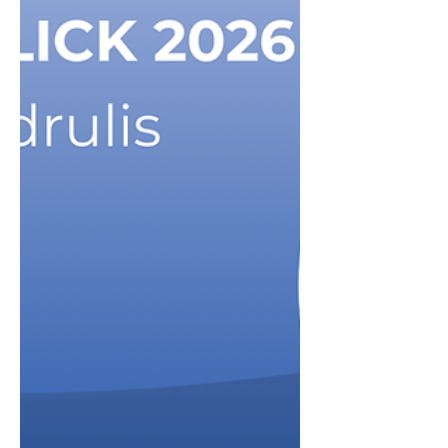
ent­standen. Im Mittelpunkt steht das
gemeinsame Zi