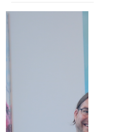
Mittelstand in 2026
Was erwartet den Mittelstand im neuen
Jahr – und wie können Unternehmen
die Chancen der digitalen
Transformation endlich voll
ausschöpfen? In unserem
Jahresausblick 2026 spricht unser
Geschäftsführer Jürgen Endrulis über
Trends im neuen Jahr und die
Bedeutung von Künstlicher Intelligenz
und Automatisierung. Zudem gibt er
einen Einblick hinter die Kulissen und
erläutert, welche Vision die Förde
Digital vorantreibt und wie wir als
Unternehmen unseren eigenen Weg in
die Zukunft