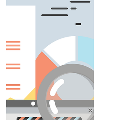
zur Belastung werden, braucht es
optimierte digitale Lösungen. Die PB
Holding GmbH hat diesen neuen Weg
eingeschlagen und ihre Buchhaltung
digitalisiert – das Herzstück der
Verwaltung. Ein Schritt, der nicht nur
Prozesse modernisiert, sondern
ebenso ein starkes Beispiel für
visionäre Digitalisierung im Mittelstand
setzt. Die Herausforderungen vor dem
Projekt Noch im Juni 2024 war die
Buchhaltung der PB Holding geprägt
von manuellen Prozesse