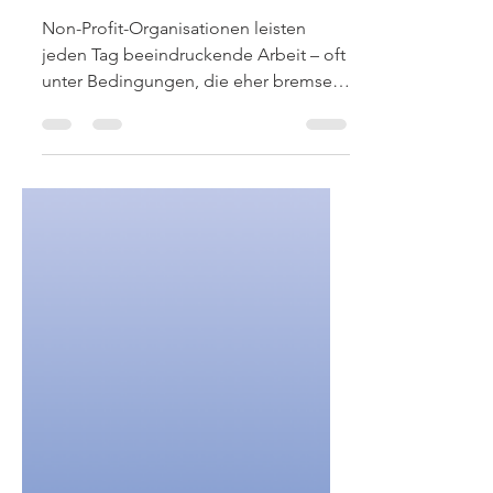
Non-Profit-
Organisationen mit der
Gem.Gruppe
Non-Profit-Organisationen leisten
jeden Tag beeindruckende Arbeit – oft
unter Bedingungen, die eher bremsen
als unterstützen. Zwischen
umfangreichen Doku­
mentationspflichten, gewachsenen
Strukturen und einer stetig
zunehmenden Komplexität bleibt im
Alltag häufig weniger Zeit für das,
worum es eigentlich geht: Nachhaltige
Wirkung für Menschen zu schaffen. Aus
dieser Überzeugung heraus ist die
Zusammenarbeit mit der Gem.Gruppe