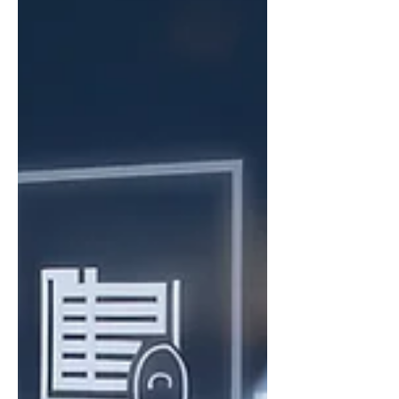
Während viele Unternehmen das
Thema bisher vor allem mit dem
Empfang von Rechnungen verbinden,
steht mit 2027 ein entscheidender
Schritt bevor: Die verpflichtende
Erstellung von elektronischen
Ausgangsrechnungen im B2B-Bereich.
Wer sich erst spät damit beschäftigt,
riskiert nicht nur operative Probleme,
sondern auch rechtliche Unsich