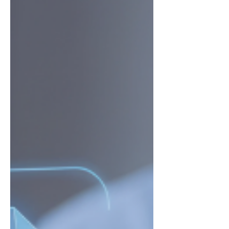
bietet SAP zwar eine optionale
Extended Maintenance bis Ende 2030
an, diese ist jedoch kostenpflichtig
und ersetzt keine langfristige
Transformationsstrategie. Wer heute
plant, gewinnt Zeit für eine strukturierte
Umsetzung und reduziert Proj