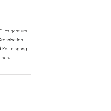
“. Es geht um 
Organisation.
d Posteingang 
achen.