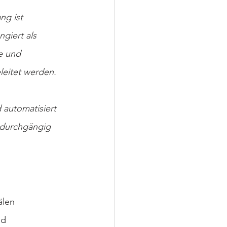
ng ist 
giert als 
e und 
leitet werden. 
 automatisiert 
 durchgängig 
len 
nd 