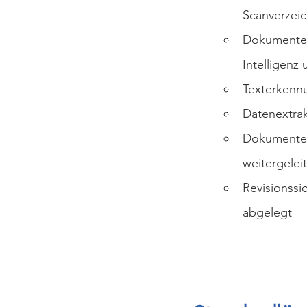
Scanverzeic
Dokumenten
Intelligenz 
Texterkennu
Datenextrak
Dokumenten
weitergelei
Revisionssi
abgelegt