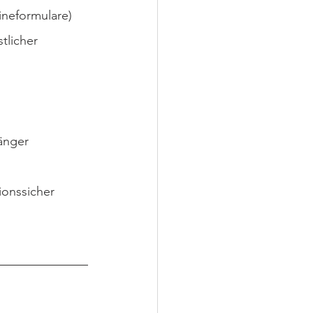
ineformulare)
licher 
änger 
ionssicher 