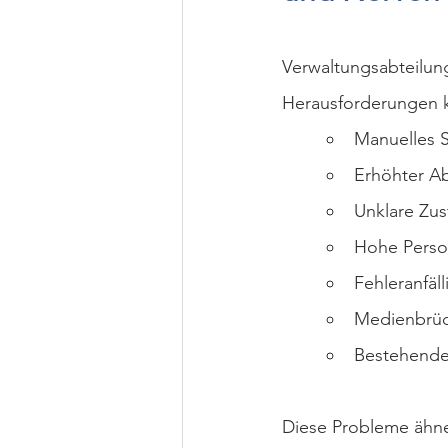
Verwaltungsabteilung
Herausforderungen k
Manuelles S
Erhöhter A
Unklare Zus
Hohe Person
Fehleranfäl
Medienbrüch
Bestehender
Diese Probleme ähne