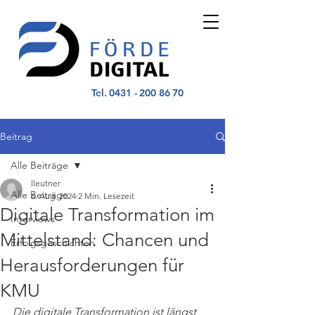
Tel.
0431 - 200 86 70
Beitrag
Alle Beiträge
lleutner
Alle Beiträge
6. Aug. 2024
2 Min. Lesezeit
Digitale Transformation im
Interviews
Mittelstand: Chancen und
Erfolgsgeschichten
Herausforderungen für
KMU
Die digitale Transformation ist längst 