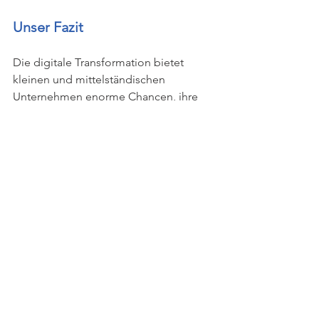
Unser Fazit
Die digitale Transformation bietet 
kleinen und mittelständischen 
Unternehmen enorme Chancen, ihre 
Effizienz zu steigern, Kosten zu senken 
und neue Geschäftsmöglichkeiten zu 
erschließen. Trotz der 
Herausforderungen, die mit 
begrenzten Ressourcen und 
technologischem Wandel 
einhergehen, können KMU durch 
gezielte Maßnahmen und die Nutzung 
externer Expertise erfolgreich 
digitalisieren. 