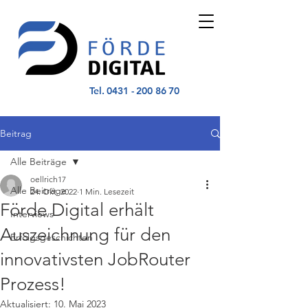
Tel.
0431 - 200 86 70
Beitrag
Alle Beiträge
oellrich17
Alle Beiträge
24. Okt. 2022
1 Min. Lesezeit
Förde Digital erhält
Interviews
Auszeichnung für den
Erfolgsgeschichten
innovativsten JobRouter
Prozess!
Aktualisiert:
10. Mai 2023