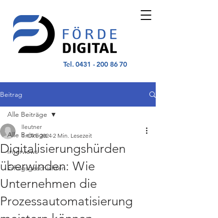
Tel.
0431 - 200 86 70
Beitrag
Alle Beiträge
lleutner
Alle Beiträge
1. Okt. 2024
2 Min. Lesezeit
Digitalisierungshürden
Interviews
überwinden: Wie
Erfolgsgeschichten
Unternehmen die
Prozessautomatisierung